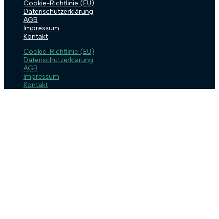
Cookie-Richtlinie (EU)
Datenschutzerklärung
AGB
Impressum
Kontakt
Cookie-Richtlinie (EU)
Datenschutzerklärung
AGB
Impressum
Kontakt
Anmelden
Das Passwort muss mindestens 8
Zeichen aus Zahlen und Buchstaben enthalten, mindestens 1
Großbuchstaben enthalten
Angemeldet bleiben
Anmelden
Registrieren
Passwort wiederherstellen