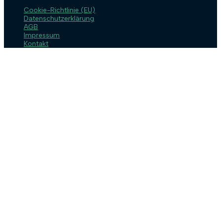
Cookie-Richtlinie (EU)
Datenschutzerklärung
AGB
Impressum
Kontakt
Anmelden
Das Passwort muss mindestens 8
Zeichen aus Zahlen und Buchstaben enthalten, mindestens 1
Großbuchstaben enthalten
Angemeldet bleiben
Anmelden
Registrieren
Passwort wiederherstellen
Zurücksetzungslink senden
Link zum Zurücksetzen des Passworts gesendet
to your email
Schließen
Passwort verloren