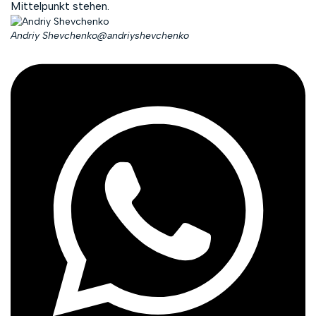
Mittelpunkt stehen.
Andriy Shevchenko
@andriyshevchenko