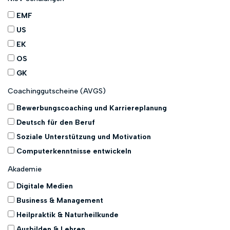
EMF
US
EK
OS
GK
Coachinggutscheine (AVGS)
Bewerbungscoaching und Karriereplanung
Deutsch für den Beruf
Soziale Unterstützung und Motivation
Computerkenntnisse entwickeln
Akademie
Digitale Medien
Business & Management
Heilpraktik & Naturheilkunde
Ausbilden & Lehren