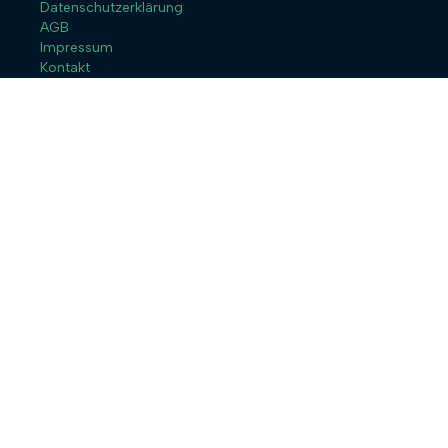
Datenschutzerklärung
AGB
Impressum
Kontakt
Anmelden
Das Passwort muss mindestens 8
Zeichen aus Zahlen und Buchstaben enthalten, mindestens 1
Großbuchstaben enthalten
Angemeldet bleiben
Anmelden
Registrieren
Passwort wiederherstellen
Zurücksetzungslink senden
Link zum Zurücksetzen des Passworts gesendet
to your email